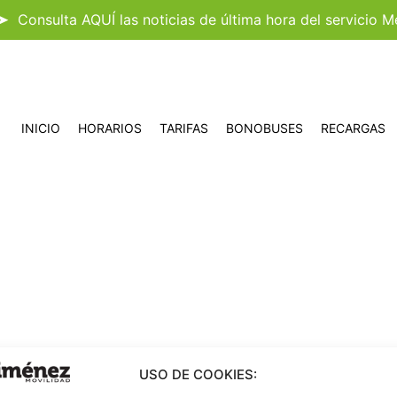
➤
Consulta AQUÍ las noticias de última hora del servicio M
INICIO
HORARIOS
TARIFAS
BONOBUSES
RECARGAS
USO DE COOKIES: