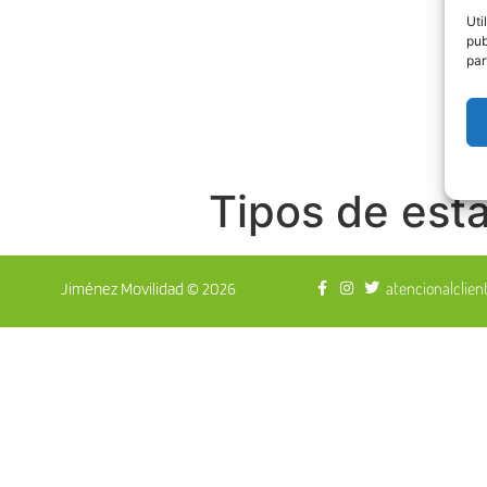
Uti
pub
par
Tipos de esta
atencionalclie
Jiménez Movilidad © 2026